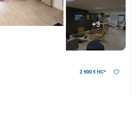
+3
2 900 € HC*