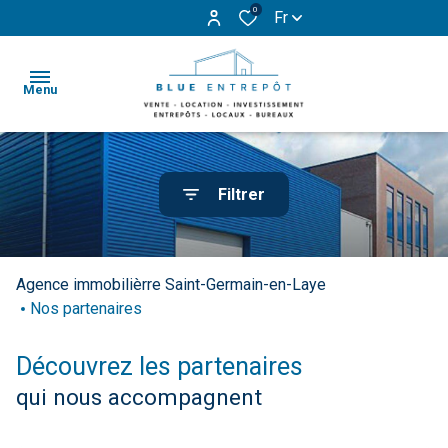
0
Fr
Menu
Accueil
Filtrer
Ventes
Bureaux
Bureaux
Locations
Entrepôts
Entrepôts
Agence immobilièrre Saint-Germain-en-Laye
Investissement
Nos partenaires
et
et
activités
activités
Contact
Découvrez les partenaires
Voir
Voir
qui nous accompagnent
Nos
tous
tous
Actualités
les
les