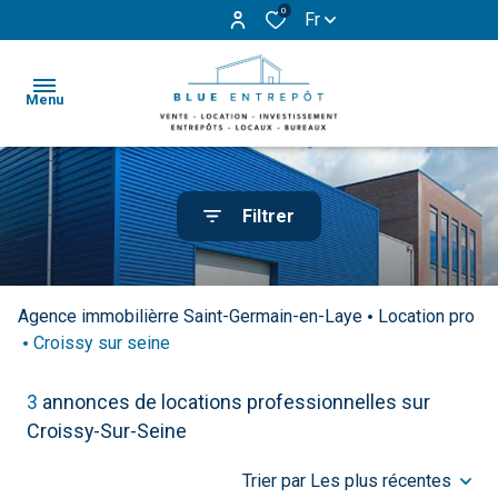
0
Fr
Menu
Accueil
Filtrer
Ventes
Bureaux
Bureaux
Locations
Entrepôts
Entrepôts
Agence immobilièrre Saint-Germain-en-Laye
Location pro
Investissement
Croissy sur seine
et
et
activités
activités
Contact
3
annonces de locations professionnelles sur
Voir
Voir
Croissy-Sur-Seine
Nos
tous
tous
Actualités
Trier par Les plus récentes
les
les