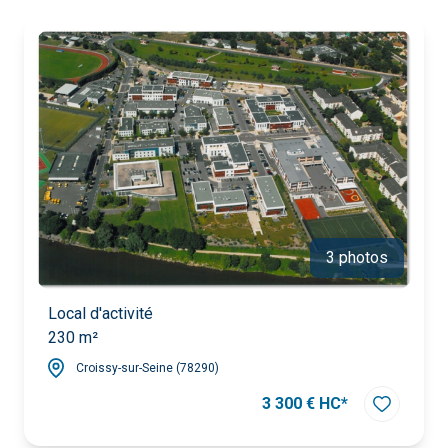
biens
biens
3 photos
Local d'activité
230 m²
Croissy-sur-Seine (78290)
3 300 € HC*