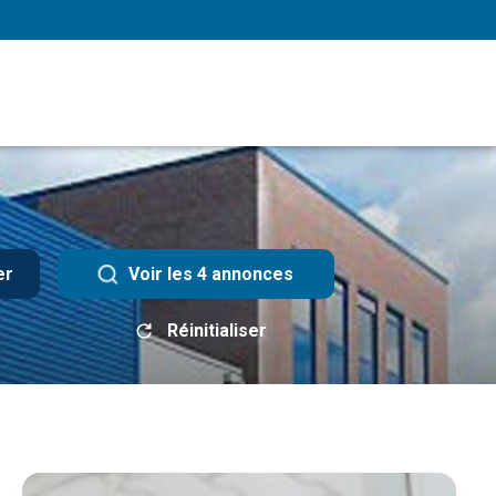
er
Voir les
4
annonces
Réinitialiser