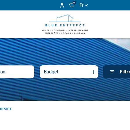
0
Fr
Budget
Filtr
ureaux