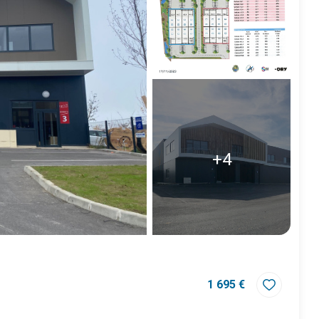
+4
1 695 €